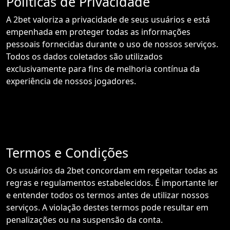
Políticas de Privacidade
A 2bet valoriza a privacidade de seus usuários e está
empenhada em proteger todas as informações
pessoais fornecidas durante o uso de nossos serviços.
Todos os dados coletados são utilizados
exclusivamente para fins de melhoria contínua da
experiência de nossos jogadores.
Termos e Condições
Os usuários da 2bet concordam em respeitar todas as
regras e regulamentos estabelecidos. É importante ler
e entender todos os termos antes de utilizar nossos
serviços. A violação destes termos pode resultar em
penalizações ou na suspensão da conta.