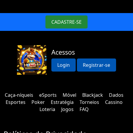
CADASTRE-SE
Acessos
Login
Registrar-se
Caça-níqueis
eSports
Móvel
Blackjack
Dados
Esportes
Poker
Estratégia
Torneios
Cassino
Loteria
Jogos
FAQ