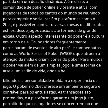
partida em um desafio dinâmico. Além disso, a
comunidade de poker online é vibrante e ativa, com
jogadores de todos os cantos do mundo se reunindo
para competir e socializar. Em plataformas como o
2bet, é possível encontrar diversas mesas de diferentes
estilos, desde jogos casuais até torneios de grande
escala. Outro aspecto interessante do poker é a cultura
em torno dele. Os jogadores frequentemente
participaram de eventos de alto perfil e campeonatos,
como as World Series of Poker (WSOP), que atraem a
atenção da mídia e criam ícones do poker. Para muitos,
o poker vai além de um simples jogo; é uma forma de
arte e um estilo de vida, onde a ha.
bilidade e a personalidade moldam a experiência de
jogo. O poker no 2bet oferece um ambiente seguro e
confiável para os entusiastas. As transações são
protegidas, e a plataforma garante um jogo justo,
permitindo que os jogadores se concentrem no que