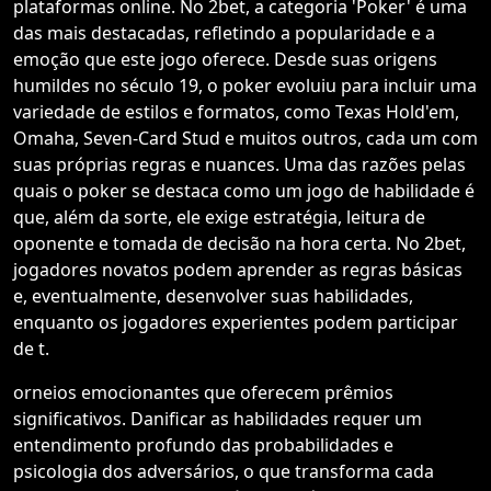
plataformas online. No 2bet, a categoria 'Poker' é uma
das mais destacadas, refletindo a popularidade e a
emoção que este jogo oferece. Desde suas origens
humildes no século 19, o poker evoluiu para incluir uma
variedade de estilos e formatos, como Texas Hold'em,
Omaha, Seven-Card Stud e muitos outros, cada um com
suas próprias regras e nuances. Uma das razões pelas
quais o poker se destaca como um jogo de habilidade é
que, além da sorte, ele exige estratégia, leitura de
oponente e tomada de decisão na hora certa. No 2bet,
jogadores novatos podem aprender as regras básicas
e, eventualmente, desenvolver suas habilidades,
enquanto os jogadores experientes podem participar
de t.
orneios emocionantes que oferecem prêmios
significativos. Danificar as habilidades requer um
entendimento profundo das probabilidades e
psicologia dos adversários, o que transforma cada