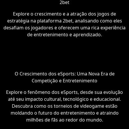
2bet
Explore o crescimento e a atração dos jogos de
estratégia na plataforma 2bet, analisando como eles
desafiam os jogadores e oferecem uma rica experiência
de entretenimento e aprendizado.
O Crescimento dos eSports: Uma Nova Era de
Competição e Entretenimento
Explore o fenômeno dos eSports, desde sua evolução
até seu impacto cultural, tecnológico e educacional.
Descubra como os torneios de videogame estão
moldando o futuro do entretenimento e atraindo
milhões de fãs ao redor do mundo.